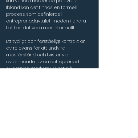
kan variera beroende på avtalet. 
Ibland kan det finnas en formell 
process som definieras i 
entreprenadavtalet, medan i andra 
fall kan det vara mer informellt.
Ett tydligt och förståeligt kontrakt är 
av relevans för att undvika 
missförstånd och tvister vid 
avlämnande av en entreprenad. 
Avlämning markerar slutet på 
entreprenaden och övergången till 
nästa fas av projektet, vilket kan 
inkludera garantiperioder eller andra 
efterarbetsåtgärder beroende på 
avtalet och överenskommelserna.
Comrin Advokatbyrå AB |
info@comrinadvokatbyra.se
|
+46 (0)31 - 20 10 80