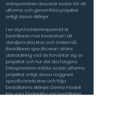
entreprenören ansvarar sedan för att 
utforma och genomföra projektet 
enligt dessa riktlinjer.
I en styrd totalentreprenad är 
beställaren mer involverad i att 
detaljera sina krav och önskemål. 
Beställaren specificerar i större 
utsträckning vad de förväntar sig av 
projektet och hur det ska fungera. 
Entreprenören måste sedan utforma 
projektet enligt dessa noggrant 
specificerade krav och följa 
beställarens riktlinjer. Denna modell 
kan vara fördelaktig när beställaren 
har en mycket specifik vision och krav 
för projektet och vill ha en större 
kontroll över resultatet. Det kan också 
vara användbart när projektet 
involverar komplexa tekniska eller 