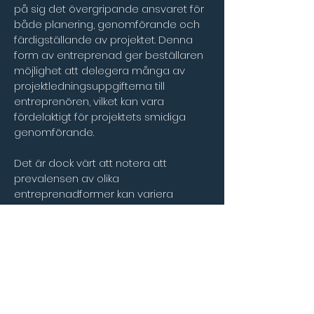
på sig det övergripande ansvaret för 
både planering, genomförande och 
färdigställande av projektet. Denna 
form av entreprenad ger beställaren 
möjlighet att delegera många av 
projektledningsuppgifterna till 
entreprenören, vilket kan vara 
fördelaktigt för projektets smidiga 
genomförande.
Det är dock värt att notera att 
prevalensen av olika 
entreprenadformer kan variera 
beroende på faktorer som region, 
bransch och projektstorlek. Det är 
alltid viktigt att noggrant överväga 
vilken entreprenadform som är bäst 
lämpad för det specifika projektet 
och att anpassa den efter projektets 
krav och beställarens önskemål.