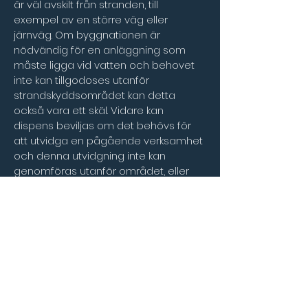
är väl avskilt från stranden, till 
exempel av en större väg eller 
järnväg. Om byggnationen är 
nödvändig för en anläggning som 
måste ligga vid vatten och behovet 
inte kan tillgodoses utanför 
strandskyddsområdet kan detta 
också vara ett skäl. Vidare kan 
dispens beviljas om det behövs för 
att utvidga en pågående verksamhet 
och denna utvidgning inte kan 
genomföras utanför området, eller 
för att tillgodose ett angeläget 
allmänt intresse som inte kan 
tillgodoses utanför 
strandskyddsområdet. Ett annat skäl 
kan vara att det behövs för att 
tillgodose ett annat mycket 
angeläget intresse. 