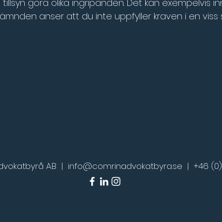
syn göra olika ingripanden. Det kan exempelvis inn
nden anser att du inte uppfyller kraven i en viss s
dvokatbyrå AB |
info@comrinadvokatbyra.se
|
+46 (0)