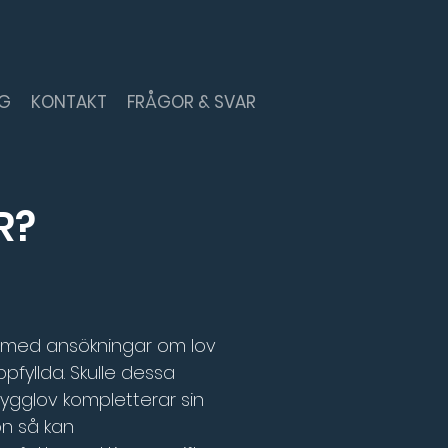
NG
KONTAKT
FRÅGOR & SVAR
R?
d med ansökningar om lov 
yllda. Skulle dessa 
gglov kompletterar sin 
n så kan 