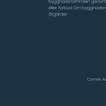
byggnadsnämnden genom till
eller förbud. Om byggnadsnäm
åtgärder.
Comrin A