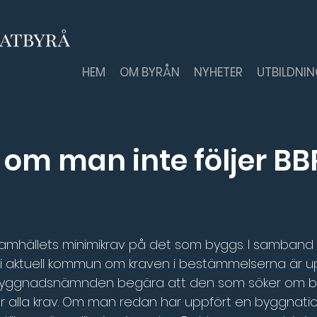
HEM
OM BYRÅN
NYHETER
UTBILDNI
om man inte följer BB
r samhällets minimikrav på det som byggs. I samban
ktuell kommun om kraven i bestämmelserna är uppf
n byggnadsnämnden begära att den som söker om by
r alla krav. Om man redan har uppfört en byggnatio