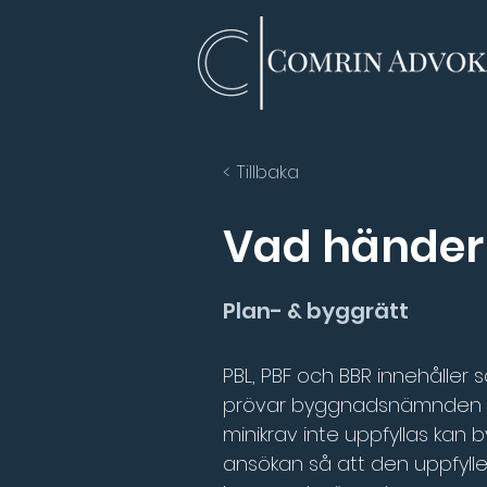
< Tillbaka
Vad händer 
Plan- & byggrätt
PBL, PBF och BBR innehålle
prövar byggnadsnämnden i a
minikrav inte uppfyllas ka
ansökan så att den uppfylle