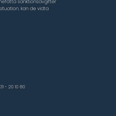
efatta sanktionsavgifter 
ituation, kan de vidta 
31 - 20 10 80