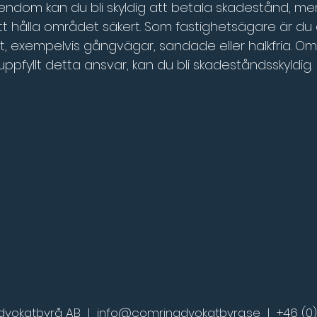
ndom kan du bli skyldig att betala skadestånd, me
 att hålla området säkert. Som fastighetsägare är du a
t, exempelvis gångvägar, sandade eller halkfria. O
uppfyllt detta ansvar, kan du bli skadeståndsskyldig.
dvokatbyrå AB |
info@comrinadvokatbyra.se
|
+46 (0)