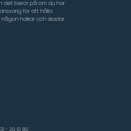
n det beror på om du har 
nsvarig för att hålla 
m någon halkar och skadar 
31 - 20 10 80