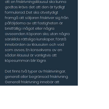
att en friskrivningsklausul ska kunna 
godtas krävs det att den är tydligt 
formulerad. Det ska otvetydigt 
framgå att säljaren friskriver sig från 
påföljderna av att fastigheten är 
bristfällig i något eller några 
avseenden. Köparen ska, utan några 
särskilda rättsliga kunskaper, förstå 
innebörden av klausulen och vad 
som avses. En konsekvens av en 
sådan klausul är vanligtvis att 
köpesumman blir lägre. 
Det finns två typer av friskrivningar, 
generell eller begränsad friskrivning. 
Generell friskrivning innebär att 
köparen accepterar fastighetens 
skick i sin helhet. En specifik friskrivning 
innebär att säljaren vill frånsäga sig 
ansvar från en specifik situation, 
exempelvis fel på taket eller avloppet. 