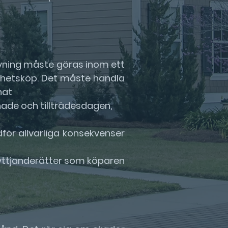
Hävning måste göras inom ett
tighetsköp. Det måste handla
nat
ade och tillträdesdagen,
för allvarliga konsekvenser
 nyttjanderätter som köparen