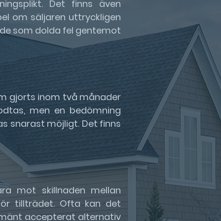
ingsplikt. Det finns även
el om säljaren uttryckligen
lande som dolda fel gentemot
som gjorts inom två månader
n godtas, men en bedömning
s snarast möjligt. Det finns
ara mot skillnaden mellan
ör tillträdet. Ofta kan det
lmänt accepterat alternativ