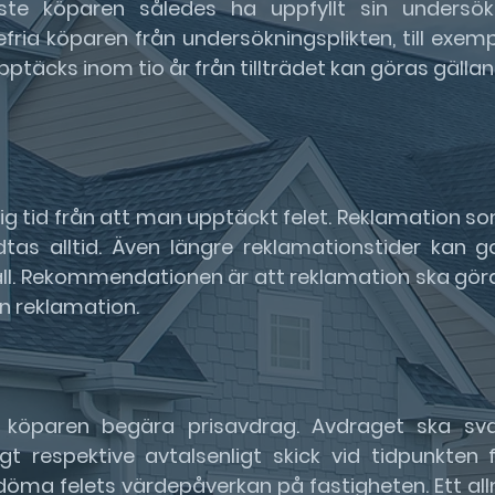
te köparen således ha uppfyllt sin undersökn
ia köparen från undersökningsplikten, till exemp
pptäcks inom tio år från tillträdet kan göras gäl
lig tid från att man upptäckt felet. Reklamation 
dtas alltid. Även längre reklamationstider ka
fall. Rekommendationen är att reklamation ska göra
en reklamation.
 köparen begära prisavdrag. Avdraget ska sv
gt respektive avtalsenligt skick vid tidpunkten f
edöma felets värdepåverkan på fastigheten. Ett al