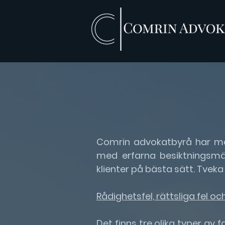
Comrin advokatbyrå har mång
med erfarna besiktningsmä
klienter på bästa sätt. Tveka
Rådighetsfel, rättsliga fel och
Det finns tre olika typer av f