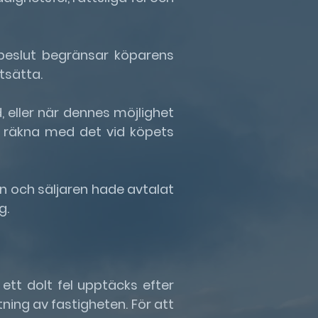
sbeslut begränsar köparens
tsätta.
d, eller när dennes möjlighet
t räkna med det vid köpets
en och säljaren hade avtalat
g.
 ett dolt fel upptäcks efter
tning av fastigheten. För att