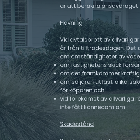
är att beräkna prisavdrage
Hävning
Vid avtalsbrott av allvarlig
år från tillträdesdagen. Det
om omständigheter av väsen
om fastighetens skick försä
om det framkommer kraftiga 
om säljaren utfäst olika sa
för köparen och
vid förekomst av allvarliga r
inte fått kännedom om
Skadestånd