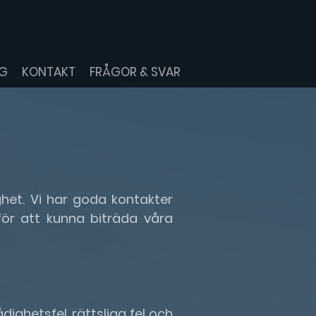
NG
KONTAKT
FRÅGOR & SVAR
ghet. Vi har goda kontakter
ör att kunna biträda våra
dighetsfel, rättsliga fel och