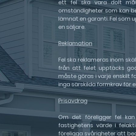
ett fel ska vara dolt mås
omständigheter som kan befr
lämnat en garanti. Fel som u
en säljare.
Reklamation
Fel ska reklameras inom skä
från att felet upptäcks go
måste göras i varje enskilt 
inga särskilda formkrav för 
Prisavdrag
Om det föreligger fel kan
fastighetens värde i felakti
föreligga svårigheter att b