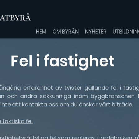
HEM
OM BYRÅN
NYHETER
UTBILDNI
Fel i fastighet
årig erfarenhet av tvister gällande fel i fasti
n och andra sakkunniga inom byggbranschen f
 inte att kontakta oss om du önskar vårt biträde.
 faktiska fel
astighetsrättsliga fel som regleras i jordabalken: rå