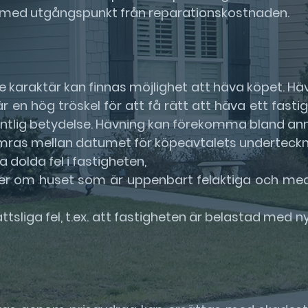
t med utgångspunkt från reparationskostnaden.
are karaktär kan finnas möjlighet att häva köpet. 
 är en hög tröskel för att få rätt att häva ett fas
tlig betydelse. Hävning kan förekomma bland an
mras mellan datumet för köpeavtalets underteckn
dolda fel i fastigheten,
ker om huset som är uppenbart felaktiga och med
ättsliga fel, t.ex. att fastigheten är belastad med