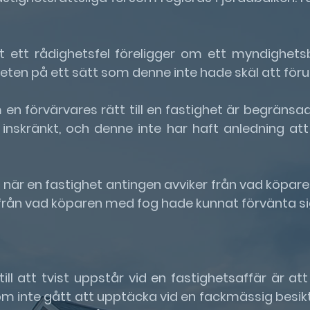
 ett rådighetsfel föreligger om ett myndighet
heten på ett sätt som denne inte hade skäl att föru
om en förvärvares rätt till en fastighet är begränsa
 inskränkt, och denne inte har haft anledning at
er när en fastighet antingen avviker från vad köpar
r från vad köparen med fog hade kunnat förvänta si
ill att tvist uppstår vid en fastighetsaffär är att
l som inte gått att upptäcka vid en fackmässig besik