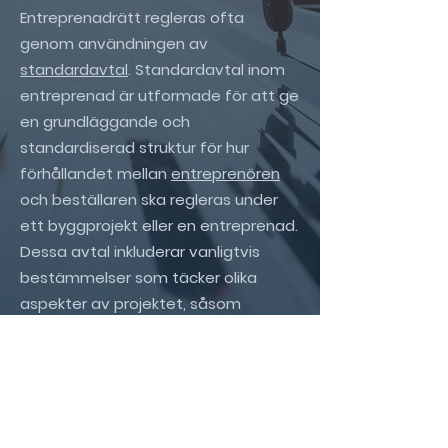
Entreprenadrätt regleras ofta
genom användningen av
standardavtal
. Standardavtal inom
entreprenad är utformade för att ge
en grundläggande och
standardiserad struktur för hur
förhållandet mellan
entreprenören
och beställaren ska regleras under
ett byggprojekt eller en entreprenad.
Dessa avtal inkluderar vanligtvis
bestämmelser som täcker olika
aspekter av projektet, såsom
arbetsomfattning, betalning, ansvar,
tidplaner och mycket mer. Vanliga
standardavtal är t.ex.
ABT 06
,
AB 04
,
ABS 18
, ABK 09.