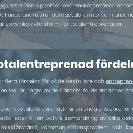
ggsavtal och specifika överenskommelser beroe
t finnas andra standardavtalsformer som använd
r en vanlig avtalsform för totalentreprenader.
otalentreprenad fördel
 flera fördelar för både beställare och
entrepren
n. Här är några av de främsta fördelarna med to
enom totalentreprenad har en enda entreprenör 
Detta leder till en bättre samordning av olika delar
 missförstånd, kommunikationsproblem och konf