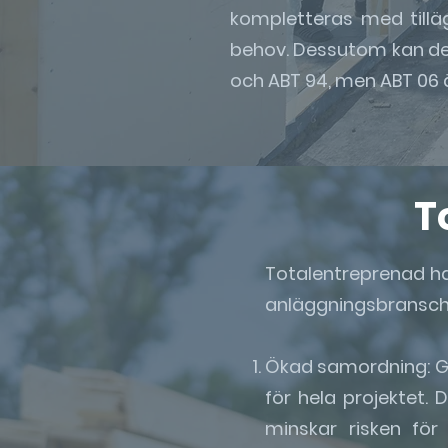
kompletteras med tillä
behov. Dessutom kan de
och ABT 94, men ABT 06 ä
T
Totalentreprenad har
anläggningsbransche
Ökad samordning: G
för hela projektet. 
minskar risken för