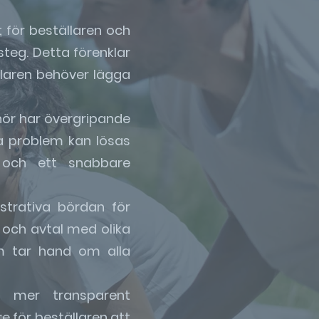
t
för beställaren och
teg. Detta förenklar
laren behöver lägga
nör har övergripande
la problem kan lösas
s och ett snabbare
strativa bördan för
t och avtal med olika
om tar hand om alla
n mer transparent
e för beställaren att