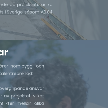
nde på projektets unika
s i Sverige, såsom
AB 04
ar
örer
inom bygg- och
talentreprenad:
övergripande ansvar
 av projektet, vilket
likter mellan olika