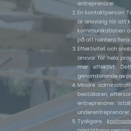
entreprenörer.
En kontaktperson: 
är ansvarig för att
kommunikationen oc
på att hantera flera 
Effektivitet och sn
ansvar för hela pro
mer effektivt. De
genomförande av pr
Mindre administrat
beställaren, efterso
entreprenörer. Ist
underentreprenörer.
Tydligare
kostnads
prissättning genom f