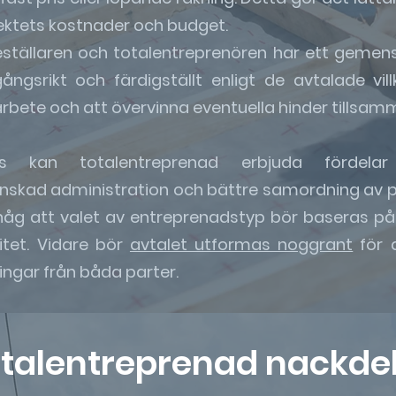
jektets kostnader och budget.
tällaren och totalentreprenören har ett gemens
gångsrikt och färdigställt enligt de avtalade vil
rbete och att övervinna eventuella hinder tillsam
is kan totalentreprenad erbjuda fördelar 
inskad administration och bättre samordning av pr
håg att valet av entreprenadstyp bör baseras på 
tet. Vidare bör
avtalet utformas noggrant
för a
ingar från båda parter.
talentreprenad nackde