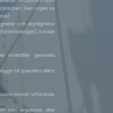
diserad avtalsform som
branschen. Den utges av
rna).
igheter och skyldigheter
förarföretaget). Avtalet
 innehåller generella
ga till specifika villkor
lusive ansvar, utförande,
m kan anpassas eller