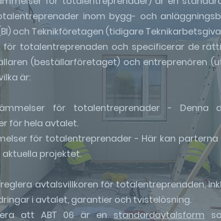
mmelser för totalentreprenader) är en standar
totalentreprenader inom bygg- och anläggnings
(BI) och Teknikföretagen (tidigare Teknikarbetsgiva
en för totalentreprenaden och specificerar de rätt
llaren (beställarföretaget) och entreprenören (ut
ilka är:
ämmelser för totalentreprenader - Denna del
 för hela avtalet.
elser för totalentreprenader - Här kan parterna läg
aktuella projektet.
reglera avtalsvillkoren för totalentreprenaden, ink
dringar i avtalet, garantier och tvistelösning.
otera att ABT 06 är en
standardavtalsform
so