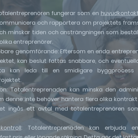
Totalentreprenören fungerar som en
huvudkontak
 kommunicera och rapportera om projektets frams
h minskar tiden och ansträngningen som bestäl
olika entreprenörer.
abbare genomförande: Eftersom en enda entrepre
jektet, kan beslut fattas snabbare, och eventuel
tta kan leda till en smidigare byggproces
ojektet.
ion: Totalentreprenaden kan minska den admini
m denne inte behöver hantera flera olika kontrak
ället ingås ett avtal med totalentreprenören s
kontroll
: Totalentreprenaden kan erbjuda e
ast pris eller löpande räkning. Detta gör det lättar