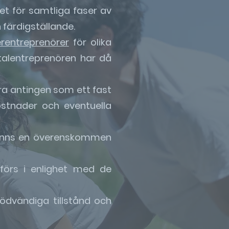
et för samtliga faser av
 färdigställande.
erentreprenörer
för olika
otalentreprenören har då
ara antingen som ett fast
ostnader och eventuella
t finns en överenskommen
tförs i enlighet med de
nödvändiga tillstånd och