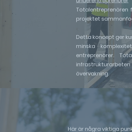
underentreprenörer
f
Totalentreprenören f
projektet sammanfog
Detta koncept ger kun
minska komplexitet
entreprenörer. To
infrastrukturarbeten
övervakning.
Här är några viktiga pu