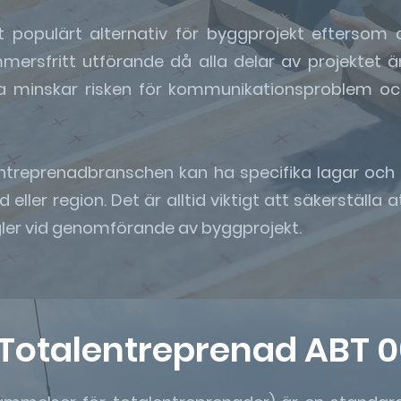
t populärt alternativ för byggprojekt eftersom
ersfritt utförande då alla delar av projektet 
ta minskar risken för kommunikationsproblem och 
entreprenadbranschen kan ha specifika lagar oc
eller region. Det är alltid viktigt att säkerställa 
egler vid genomförande av byggprojekt.
Totalentreprenad ABT 0