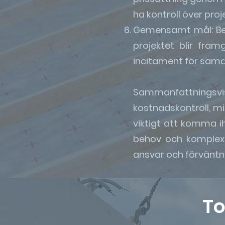
ha kontroll över pro
Gemensamt mål: Bes
projektet blir fram
incitament för sama
Sammanfattningsv
kostnadskontroll, m
viktigt att komma i
behov och komplexi
ansvar och förväntn
To