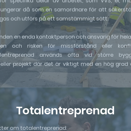
ör specifika delar av arbetet, som VVS, el, må
ungerar då som en samordnare för att säkerställ
as och utförs på ett samstämmigt sätt.
den en enda kontaktperson och ansvarig för hela p
en och risken för missförstånd eller konfli
talentreprenad används ofta vid större bygg
 eller projekt där det är viktigt med en hög gra
Totalentreprenad
nkter om totalentreprenad: