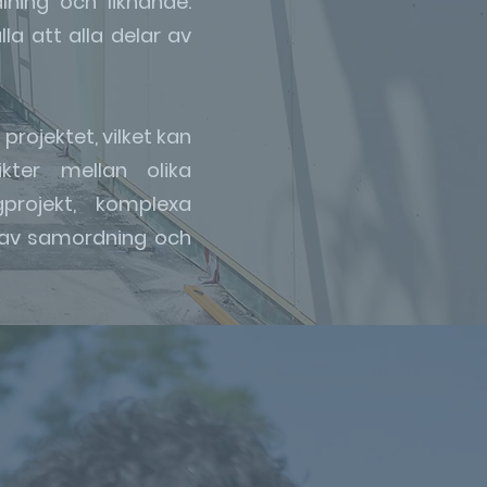
lning och liknande.
a att alla delar av
rojektet, vilket kan
kter mellan olika
projekt, komplexa
d av samordning och