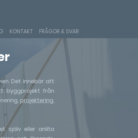
NG
KONTAKT
FRÅGOR & SVAR
er
en. Det innebär att
tt byggprojekt från
anering,
projektering
,
 själv eller anlita