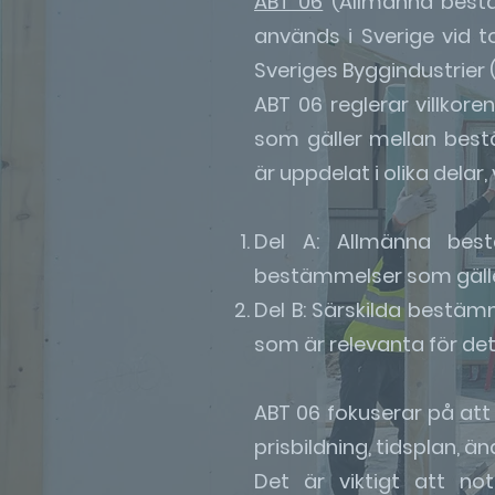
ABT 06
(Allmänna bestä
används i Sverige vid 
Sveriges Byggindustrier 
ABT 06 reglerar villkor
som gäller mellan bestä
är uppdelat i olika delar, v
Del A: Allmänna best
bestämmelser som gäller
Del B: Särskilda bestämm
som är relevanta för det 
ABT 06 fokuserar på att 
prisbildning, tidsplan, än
Det är viktigt att n