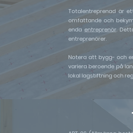
Totalentreprenad är et
omfattande och bekymm
enda
entreprenör
. Det
entreprenörer.
Notera att bygg- och 
variera beroende på land 
lokal lagstiftning och r