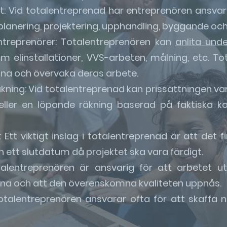
et: Vid totalentreprenad har entreprenören ansvar
 planering, projektering, upphandling, byggande och
treprenörer: Totalentreprenören kan
anlita und
om elinstallationer, VVS-arbeten, målning, etc. T
na och övervaka deras arbete.
räkning: Vid totalentreprenad kan prissättningen v
t eller en löpande räkning baserad på faktiska k
Ett viktigt inslag i totalentreprenad är att de
h ett slutdatum då projektet ska vara färdigt.
otalentreprenören är ansvarig för att arbetet u
rna och att den överenskomna kvaliteten uppnås.
Totalentreprenören ansvarar ofta för att skaffa 