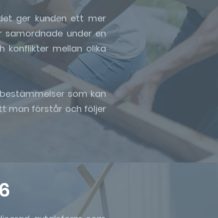
 det ger kunden ett mer
är samordnade under en
konflikter mellan olika
h bestämmelser som kan
att man förstår och följer
6