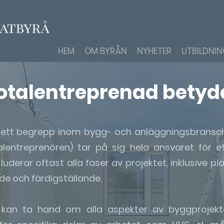
HEM
OM BYRÅN
NYHETER
UTBILDNI
otalentreprenad betyd
 ett begrepp inom bygg- och anläggningsbransch
lentreprenören) tar på sig hela ansvaret för e
inkluderar oftast alla faser av projektet, inklusive pl
e och färdigställande.
 kan ta hand om alla aspekter av byggprojektet